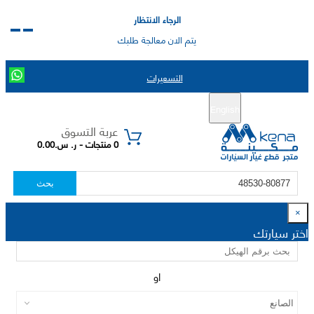
الرجاء الانتظار
يتم الان معالجة طلبك
التسعيرات
English
تسجيل جديد
تسجيل الدخول
|
عربة التسوق
0 منتجات - ر. س.0.00
بحث
×
اختر سيارتك
او