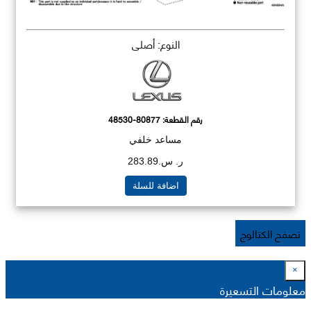
النوع: أصلي
رقم القطعة:
48530-80877
مساعد خلفي
ر. س.283.89
اضافة للسلة
تصفح الكتالوج
×
معلومات التسعيرة