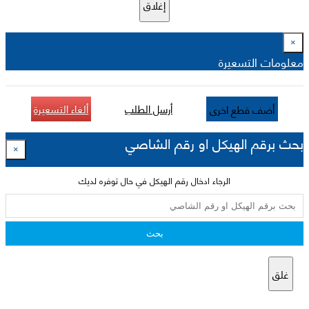
إغلاق
×
معلومات التسعيرة
أرسل الطلب
ألغاء التسعيرة
أضف قطع اخرى
بحث برقم الهيكل او رقم الشاصي
×
الرجاء ادخال رقم الهيكل في حال توفره لديك
بحث
غلق