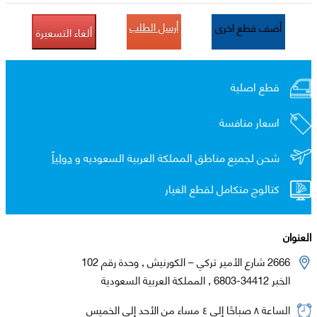
أرسل الطلب
أضف قطع اخرى
ألغاء التسعيرة
قطع اصلية
اسعار منافسة
شحن لجميع مناطق المملكة العربية السعوديه و
دولياً
كتالوج متكامل لقطع الغيار
العنوان
2666 شارع الأمير تركي – الكورنيش , وحدة رقم 102
الخبر 34412-6803 , المملكة العربية السعودية
الساعة ٨ صباحًا إلى ٤ مساء من الأحد إلى الخميس