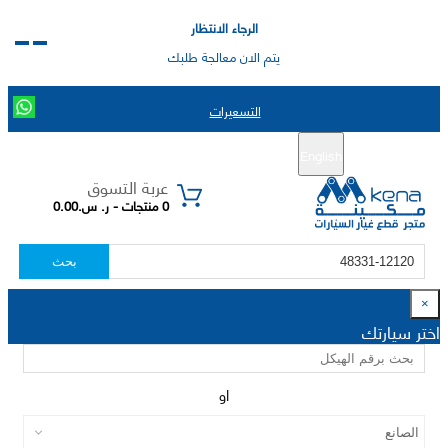
الرجاء الانتظار
يتم الان معالجة طلبك
التسعيرات
English
تسجيل جديد
تسجيل الدخول
|
عربة التسوق
0 منتجات - ر. س.0.00
بحث
×
اختر سيارتك
او