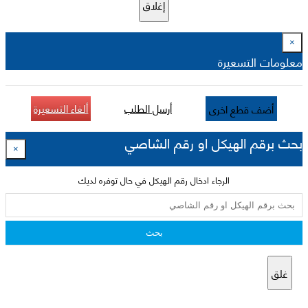
إغلاق
×
معلومات التسعيرة
أرسل الطلب
ألغاء التسعيرة
أضف قطع اخرى
بحث برقم الهيكل او رقم الشاصي
×
الرجاء ادخال رقم الهيكل في حال توفره لديك
بحث
غلق