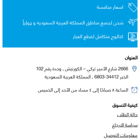
اسعار منافسة
شحن لجميع مناطق المملكة العربية السعوديه و
دولياً
كتالوج متكامل لقطع الغيار
العنوان
2666 شارع الأمير تركي – الكورنيش , وحدة رقم 102
الخبر 34412-6803 , المملكة العربية السعودية
الساعة ٨ صباحًا إلى ٤ مساء من الأحد إلى الخميس
كيفية التسوق
حالة الطلب
سياسة الارجاع
معلومات التوصيل