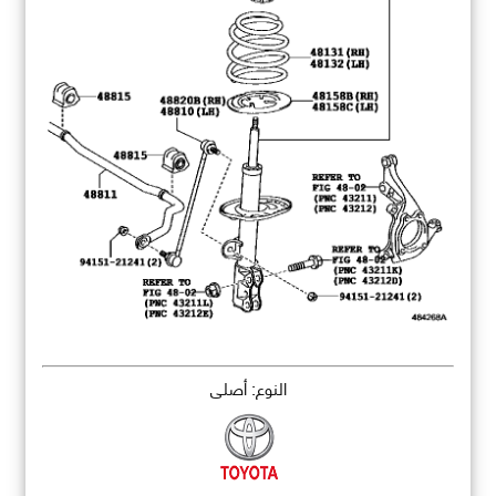
النوع: أصلي