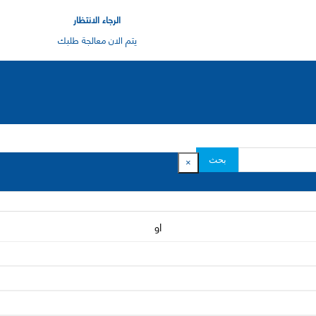
الرجاء الانتظار
يتم الان معالجة طلبك
بحث
×
او