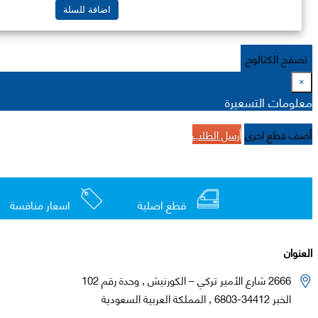
اضافة للسلة
تصفح الكتالوج
×
معلومات التسعيرة
أضف قطع اخرى
أرسل الطلب
قطع اصلية
اسعار منافسة
العنوان
2666 شارع الأمير تركي – الكورنيش , وحدة رقم 102
الخبر 34412-6803 , المملكة العربية السعودية