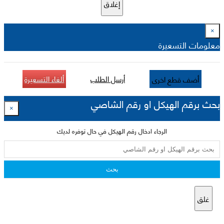
إغلاق
×
معلومات التسعيرة
أرسل الطلب
ألغاء التسعيرة
أضف قطع اخرى
بحث برقم الهيكل او رقم الشاصي
×
الرجاء ادخال رقم الهيكل في حال توفره لديك
بحث
غلق