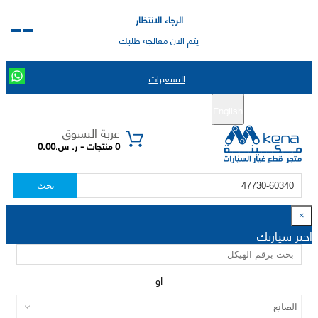
الرجاء الانتظار
يتم الان معالجة طلبك
التسعيرات
English
تسجيل جديد
تسجيل الدخول
|
عربة التسوق
0 منتجات - ر. س.0.00
بحث
×
اختر سيارتك
او