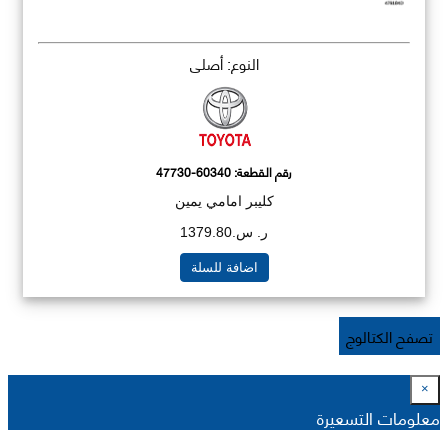
النوع: أصلي
رقم القطعة:
47730-60340
كليبر امامي يمين
ر. س.1379.80
اضافة للسلة
تصفح الكتالوج
×
معلومات التسعيرة