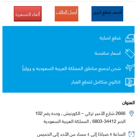
أرسل الطلب
أضف قطع اخرى
ألغاء التسعيرة
قطع اصلية
اسعار منافسة
شحن لجميع مناطق المملكة العربية السعوديه و
دولياً
كتالوج متكامل لقطع الغيار
العنوان
2666 شارع الأمير تركي – الكورنيش , وحدة رقم 102
الخبر 34412-6803 , المملكة العربية السعودية
الساعة ٨ صباحًا إلى ٤ مساء من الأحد إلى الخميس