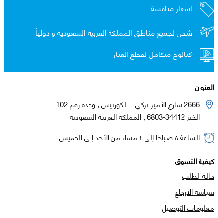
اسعار منافسة
شحن لجميع مناطق المملكة العربية السعوديه و
دولياً
كتالوج متكامل لقطع الغيار
العنوان
2666 شارع الأمير تركي – الكورنيش , وحدة رقم 102
الخبر 34412-6803 , المملكة العربية السعودية
الساعة ٨ صباحًا إلى ٤ مساء من الأحد إلى الخميس
كيفية التسوق
حالة الطلب
سياسة الارجاع
معلومات التوصيل