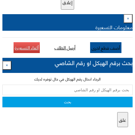
إغلاق
×
معلومات التسعيرة
أرسل الطلب
ألغاء التسعيرة
أضف قطع اخرى
بحث برقم الهيكل او رقم الشاصي
×
الرجاء ادخال رقم الهيكل في حال توفره لديك
بحث
غلق