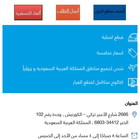
أرسل الطلب
أضف قطع اخرى
ألغاء التسعيرة
قطع اصلية
اسعار منافسة
شحن لجميع مناطق المملكة العربية السعوديه و
دولياً
كتالوج متكامل لقطع الغيار
العنوان
2666 شارع الأمير تركي – الكورنيش , وحدة رقم 102
الخبر 34412-6803 , المملكة العربية السعودية
الساعة ٨ صباحًا إلى ٤ مساء من الأحد إلى الخميس