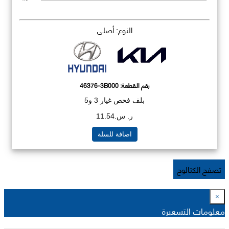
النوع: أصلي
رقم القطعة:
46376-3B000
بلف فحص غيار 3 و5
ر. س.11.54
اضافة للسلة
تصفح الكتالوج
×
معلومات التسعيرة