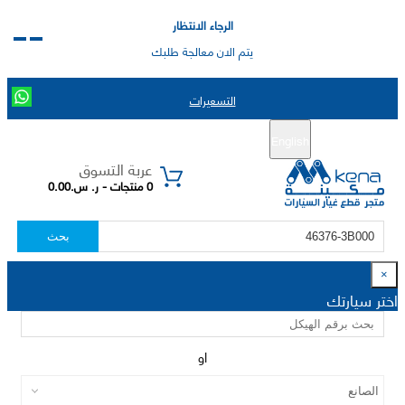
الرجاء الانتظار
يتم الان معالجة طلبك
التسعيرات
English
تسجيل جديد
تسجيل الدخول
|
عربة التسوق
0 منتجات - ر. س.0.00
بحث
×
اختر سيارتك
او