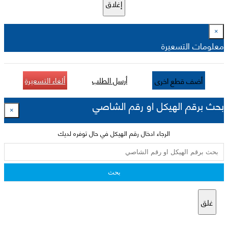
إغلاق
×
معلومات التسعيرة
أرسل الطلب
ألغاء التسعيرة
أضف قطع اخرى
بحث برقم الهيكل او رقم الشاصي
×
الرجاء ادخال رقم الهيكل في حال توفره لديك
بحث
غلق