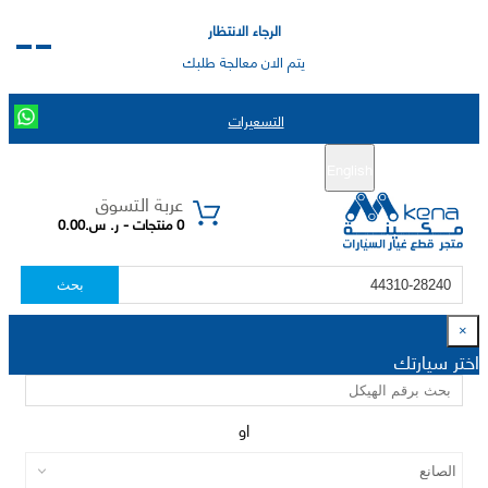
الرجاء الانتظار
يتم الان معالجة طلبك
التسعيرات
English
تسجيل جديد
تسجيل الدخول
|
عربة التسوق
0 منتجات - ر. س.0.00
بحث
×
اختر سيارتك
او