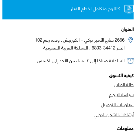
كتالوج متكامل لقطع الغيار
العنوان
2666 شارع الأمير تركي – الكورنيش , وحدة رقم 102
الخبر 34412-6803 , المملكة العربية السعودية
الساعة ٨ صباحًا إلى ٤ مساء من الأحد إلى الخميس
كيفية التسوق
حالة الطلب
سياسة الارجاع
معلومات التوصيل
أرشادات الشحن الدولي
معلومات