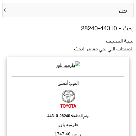
بحث
بحث -
44310-28240
نتيجة التصنيف
المنتجات التي تفي معايير البحث
النوع: أصلي
رقم القطعة:
44310-28240
طرمبة باور
ر. س.1747.46