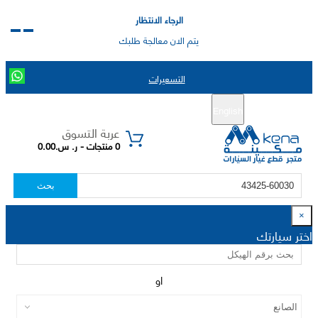
الرجاء الانتظار
يتم الان معالجة طلبك
التسعيرات
English
تسجيل جديد
تسجيل الدخول
|
عربة التسوق
0 منتجات - ر. س.0.00
بحث
×
اختر سيارتك
او