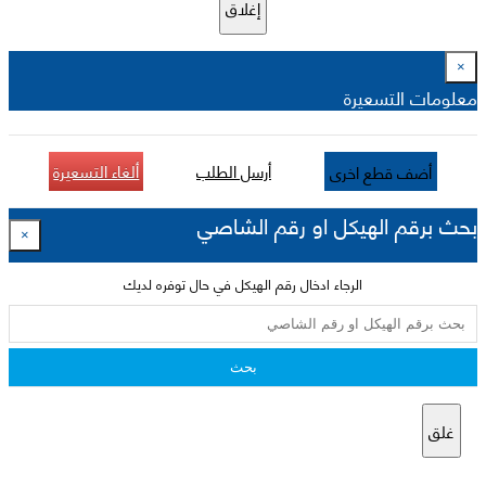
إغلاق
×
معلومات التسعيرة
أرسل الطلب
ألغاء التسعيرة
أضف قطع اخرى
بحث برقم الهيكل او رقم الشاصي
×
الرجاء ادخال رقم الهيكل في حال توفره لديك
بحث
غلق