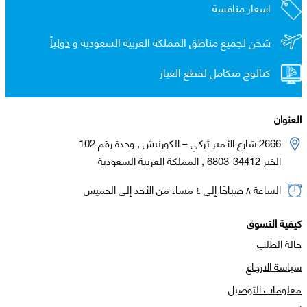
اسعار منافسة
شحن لجميع مناطق المملكة العربية السعوديه و
دولياً
كتالوج متكامل لقطع الغيار
العنوان
2666 شارع الأمير تركي – الكورنيش , وحدة رقم 102
الخبر 34412-6803 , المملكة العربية السعودية
الساعة ٨ صباحًا إلى ٤ مساء من الأحد إلى الخميس
كيفية التسوق
حالة الطلب
سياسة الارجاع
معلومات التوصيل