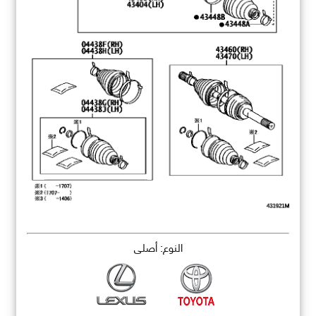
النوع: أصلي