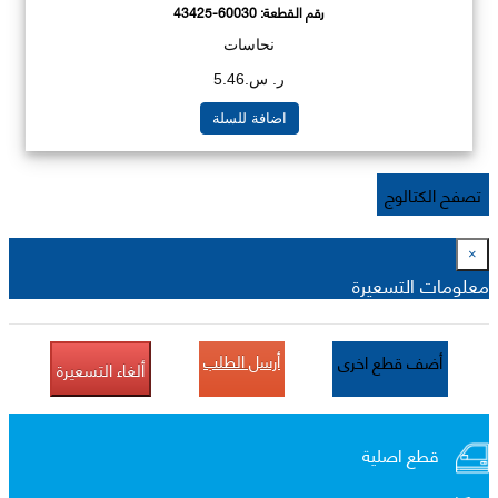
رقم القطعة:
43425-60030
نحاسات
ر. س.5.46
اضافة للسلة
تصفح الكتالوج
×
معلومات التسعيرة
أرسل الطلب
أضف قطع اخرى
ألغاء التسعيرة
قطع اصلية