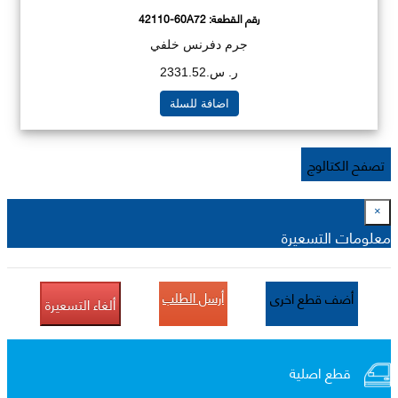
رقم القطعة:
42110-60A72
جرم دفرنس خلفي
ر. س.2331.52
اضافة للسلة
تصفح الكتالوج
×
معلومات التسعيرة
أرسل الطلب
أضف قطع اخرى
ألغاء التسعيرة
قطع اصلية