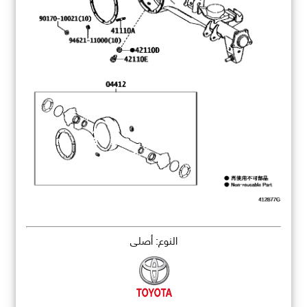
النوع: أصلي