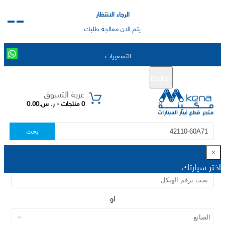
الرجاء الانتظار
يتم الان معالجة طلبك
التسعيرات
English
تسجيل جديد
تسجيل الدخول
|
عربة التسوق
0 منتجات - ر. س.0.00
بحث
×
اختر سيارتك
او