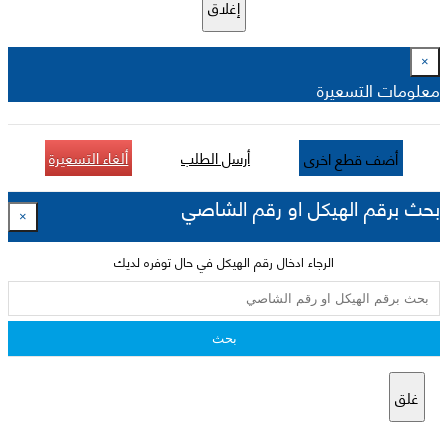
إغلاق
×
معلومات التسعيرة
أرسل الطلب
ألغاء التسعيرة
أضف قطع اخرى
بحث برقم الهيكل او رقم الشاصي
×
الرجاء ادخال رقم الهيكل في حال توفره لديك
بحث
غلق