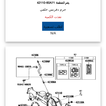
رقم القطعة:
42110-60A71
جرم دفرنس خلفي
نفذت الكمية
اطلب تسعيرة
N/A