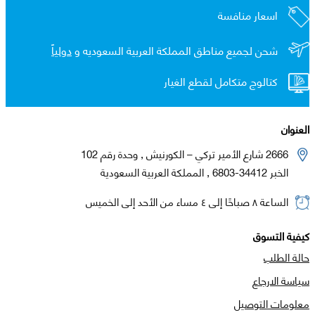
اسعار منافسة
شحن لجميع مناطق المملكة العربية السعوديه و
دولياً
كتالوج متكامل لقطع الغيار
العنوان
2666 شارع الأمير تركي – الكورنيش , وحدة رقم 102
الخبر 34412-6803 , المملكة العربية السعودية
الساعة ٨ صباحًا إلى ٤ مساء من الأحد إلى الخميس
كيفية التسوق
حالة الطلب
سياسة الارجاع
معلومات التوصيل