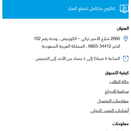
كتالوج متكامل لقطع الغيار
العنوان
2666 شارع الأمير تركي – الكورنيش , وحدة رقم 102
الخبر 34412-6803 , المملكة العربية السعودية
الساعة ٨ صباحًا إلى ٤ مساء من الأحد إلى الخميس
كيفية التسوق
حالة الطلب
سياسة الارجاع
معلومات التوصيل
أرشادات الشحن الدولي
معلومات