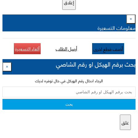
إغلاق
×
معلومات التسعيرة
أرسل الطلب
ألغاء التسعيرة
أضف قطع اخرى
بحث برقم الهيكل او رقم الشاصي
×
الرجاء ادخال رقم الهيكل في حال توفره لديك
بحث
غلق