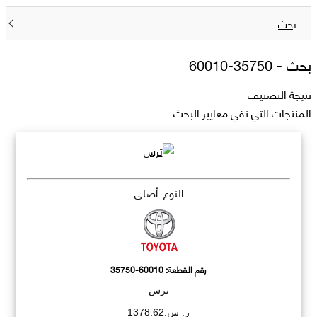
بحث
بحث -
35750-60010
نتيجة التصنيف
المنتجات التي تفي معايير البحث
النوع: أصلي
رقم القطعة:
35750-60010
ترس
ر. س.1378.62