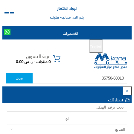
الرجاء الانتظار
يتم الان معالجة طلبك
التسعيرات
English
تسجيل جديد
تسجيل الدخول
|
عربة التسوق
0 منتجات - ر. س.0.00
بحث
×
اختر سيارتك
او