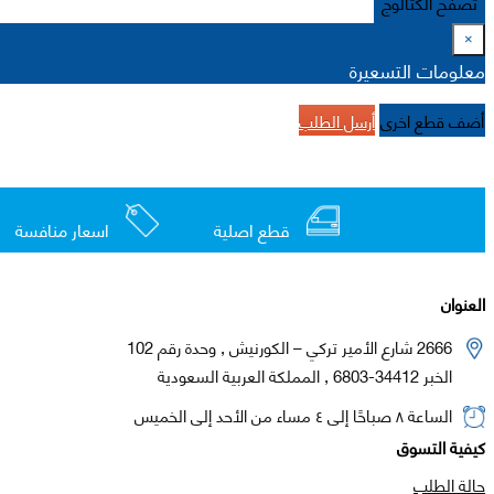
تصفح الكتالوج
×
معلومات التسعيرة
أضف قطع اخرى
أرسل الطلب
قطع اصلية
اسعار منافسة
العنوان
2666 شارع الأمير تركي – الكورنيش , وحدة رقم 102
الخبر 34412-6803 , المملكة العربية السعودية
الساعة ٨ صباحًا إلى ٤ مساء من الأحد إلى الخميس
كيفية التسوق
حالة الطلب