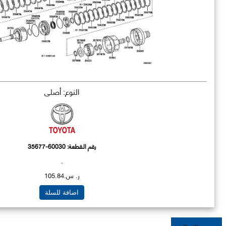
النوع: أصلي
رقم القطعة:
35677-60030
.
ر. س.105.84
اضافة للسلة