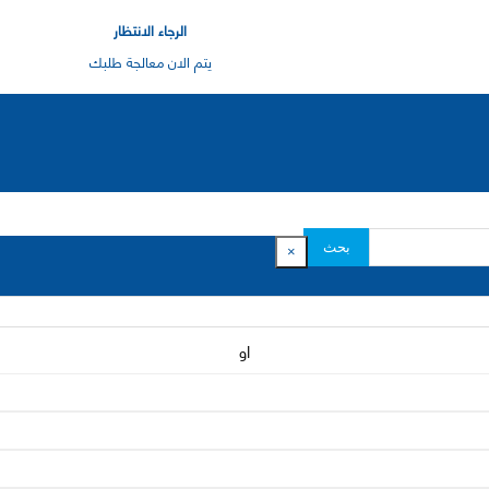
الرجاء الانتظار
يتم الان معالجة طلبك
بحث
×
او