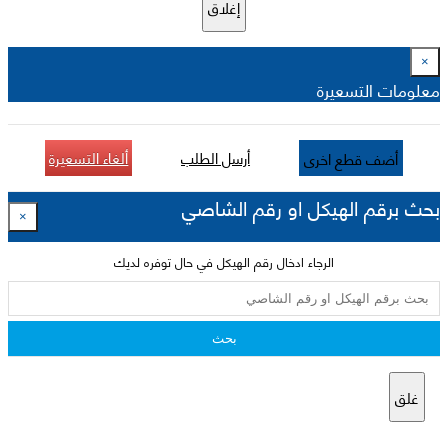
إغلاق
×
معلومات التسعيرة
أرسل الطلب
ألغاء التسعيرة
أضف قطع اخرى
بحث برقم الهيكل او رقم الشاصي
×
الرجاء ادخال رقم الهيكل في حال توفره لديك
بحث
غلق