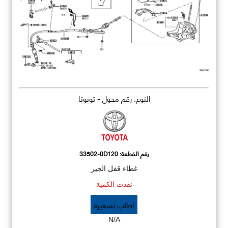
النوع: رقم محول - تويوتا
رقم القطعة:
33502-0D120
غطاء قفل الجير
نفذت الكمية
اطلب تسعيرة
N/A