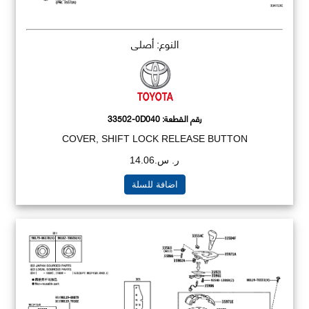
النوع: أصلي
رقم القطعة:
33502-0D040
COVER, SHIFT LOCK RELEASE BUTTON
ر. س.14.06
اضافة للسلة