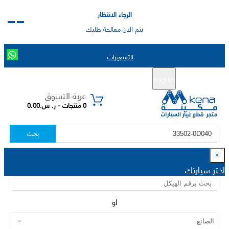
الرجاء الانتظار
يتم الان معالجة طلبك
التسعيرات
English
تسجيل جديد
تسجيل الدخول
|
عربة التسوق
0 منتجات - ر. س.0.00
بحث
×
اختر سيارتك
او