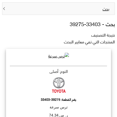
بحث
بحث -
33403-39275
نتيجة التصنيف
المنتجات التي تفي معايير البحث
النوع: أصلي
رقم القطعة:
33403-39275
ترس سرعة
ر. س.74.34