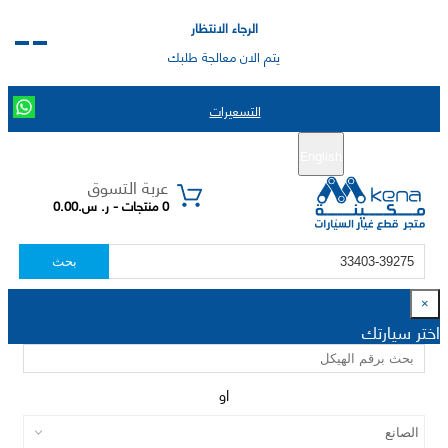
الرجاء الانتظار
يتم الان معالجة طلبك
التسعيرات
English
تسجيل جديد
تسجيل الدخول
|
عربة التسوق
0 منتجات - ر. س.0.00
بحث
×
اختر سيارتك
او