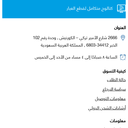
كتالوج متكامل لقطع الغيار
العنوان
2666 شارع الأمير تركي – الكورنيش , وحدة رقم 102
الخبر 34412-6803 , المملكة العربية السعودية
الساعة ٨ صباحًا إلى ٤ مساء من الأحد إلى الخميس
كيفية التسوق
حالة الطلب
سياسة الارجاع
معلومات التوصيل
أرشادات الشحن الدولي
معلومات