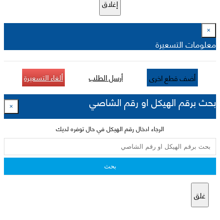
إغلاق
×
معلومات التسعيرة
أرسل الطلب
ألغاء التسعيرة
أضف قطع اخرى
بحث برقم الهيكل او رقم الشاصي
×
الرجاء ادخال رقم الهيكل في حال توفره لديك
بحث
غلق