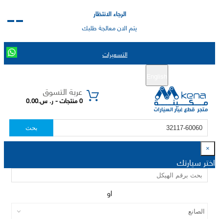
الرجاء الانتظار
يتم الان معالجة طلبك
التسعيرات
English
تسجيل جديد
تسجيل الدخول
|
عربة التسوق
0 منتجات - ر. س.0.00
بحث
×
اختر سيارتك
او