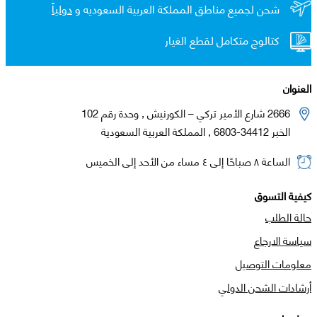
شحن لجميع مناطق المملكة العربية السعوديه و
دولياً
كتالوج متكامل لقطع الغيار
العنوان
2666 شارع الأمير تركي – الكورنيش , وحدة رقم 102
الخبر 34412-6803 , المملكة العربية السعودية
الساعة ٨ صباحًا إلى ٤ مساء من الأحد إلى الخميس
كيفية التسوق
حالة الطلب
سياسة الارجاع
معلومات التوصيل
أرشادات الشحن الدولي