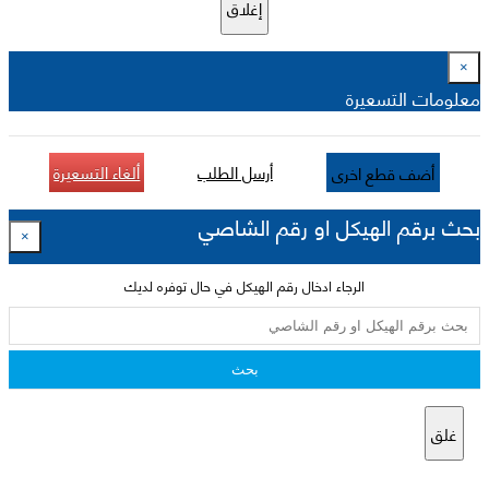
إغلاق
×
معلومات التسعيرة
أرسل الطلب
ألغاء التسعيرة
أضف قطع اخرى
بحث برقم الهيكل او رقم الشاصي
×
الرجاء ادخال رقم الهيكل في حال توفره لديك
بحث
غلق