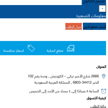
تصفح الكتالوج
×
معلومات التسعيرة
أضف قطع اخرى
أرسل الطلب
قطع اصلية
اسعار منافسة
العنوان
2666 شارع الأمير تركي – الكورنيش , وحدة رقم 102
الخبر 34412-6803 , المملكة العربية السعودية
الساعة ٨ صباحًا إلى ٤ مساء من الأحد إلى الخميس
كيفية التسوق
حالة الطلب