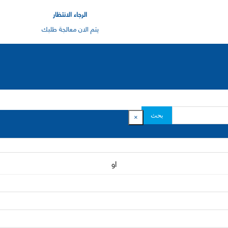
الرجاء الانتظار
يتم الان معالجة طلبك
بحث
×
او