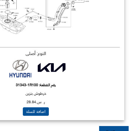
النوع: أصلي
رقم القطعة:
31343-1R100
خرطوش بنزين
ر. س.28.84
اضافة للسلة