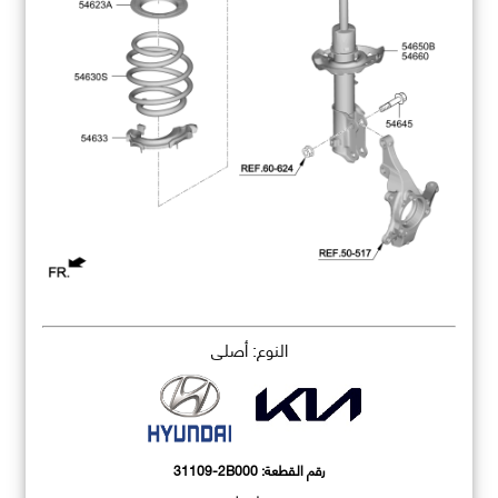
النوع: أصلي
رقم القطعة:
31109-2B000