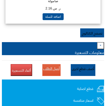
صامولة
ر. س.2.16
اضافة للسلة
تصفح الكتالوج
×
معلومات التسعيرة
أرسل الطلب
أضف قطع اخرى
ألغاء التسعيرة
قطع اصلية
اسعار منافسة