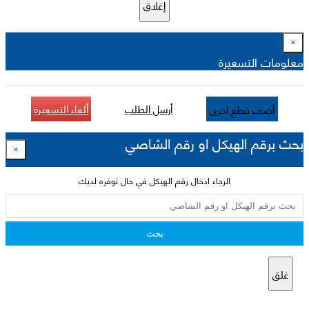
إغلاق
×
معلومات التسعيرة
أرسل الطلب
ألغاء التسعيرة
أضف قطع اخرى
بحث برقم الهيكل او رقم الشاصي
×
الرجاء ادخال رقم الهيكل في حال توفره لديك
بحث
غلق