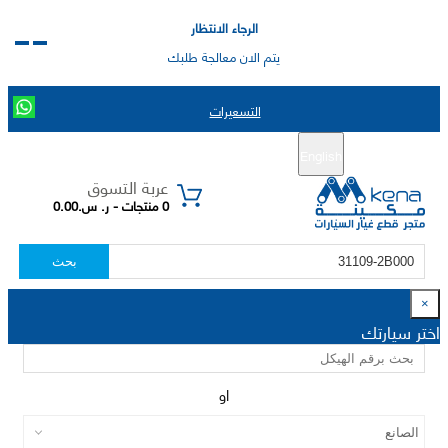
الرجاء الانتظار
يتم الان معالجة طلبك
التسعيرات
English
تسجيل جديد
تسجيل الدخول
|
عربة التسوق
0 منتجات - ر. س.0.00
بحث
×
اختر سيارتك
او