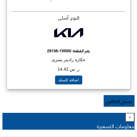
النوع: أصلي
رقم القطعة:
29136-1W000
حكارة راديتر يسرى
ر. س.14.42
اضافة للسلة
تصفح الكتالوج
×
معلومات التسعيرة