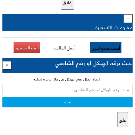
إغلاق
×
معلومات التسعيرة
أرسل الطلب
ألغاء التسعيرة
أضف قطع اخرى
بحث برقم الهيكل او رقم الشاصي
×
الرجاء ادخال رقم الهيكل في حال توفره لديك
بحث
غلق