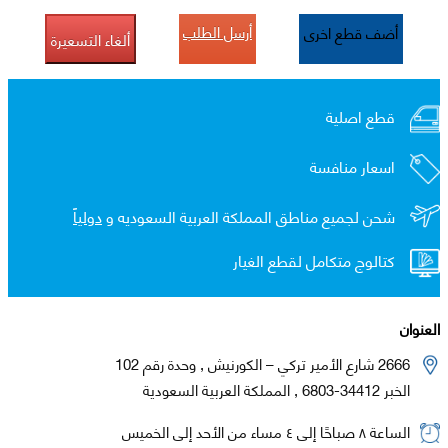
أرسل الطلب
أضف قطع اخرى
ألغاء التسعيرة
قطع اصلية
اسعار منافسة
شحن لجميع مناطق المملكة العربية السعوديه و
دولياً
كتالوج متكامل لقطع الغيار
العنوان
2666 شارع الأمير تركي – الكورنيش , وحدة رقم 102
الخبر 34412-6803 , المملكة العربية السعودية
الساعة ٨ صباحًا إلى ٤ مساء من الأحد إلى الخميس