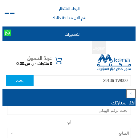
الرجاء الانتظار
يتم الان معالجة طلبك
التسعيرات
English
تسجيل جديد
تسجيل الدخول
|
عربة التسوق
0 منتجات - ر. س.0.00
بحث
×
اختر سيارتك
او