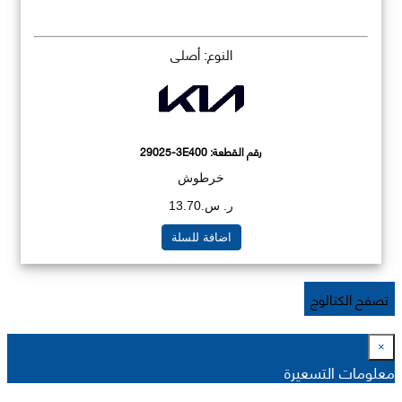
النوع: أصلي
رقم القطعة:
29025-3E400
خرطوش
ر. س.13.70
اضافة للسلة
تصفح الكتالوج
×
معلومات التسعيرة