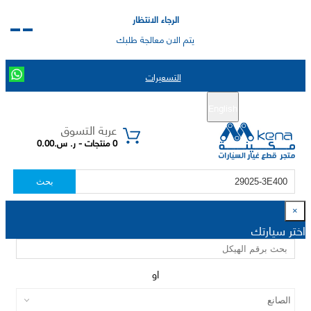
الرجاء الانتظار
يتم الان معالجة طلبك
التسعيرات
English
تسجيل جديد
تسجيل الدخول
|
عربة التسوق
0 منتجات - ر. س.0.00
بحث
×
اختر سيارتك
او