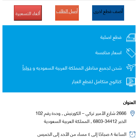
أرسل الطلب
أضف قطع اخرى
ألغاء التسعيرة
قطع اصلية
اسعار منافسة
شحن لجميع مناطق المملكة العربية السعوديه و
دولياً
كتالوج متكامل لقطع الغيار
العنوان
2666 شارع الأمير تركي – الكورنيش , وحدة رقم 102
الخبر 34412-6803 , المملكة العربية السعودية
الساعة ٨ صباحًا إلى ٤ مساء من الأحد إلى الخميس