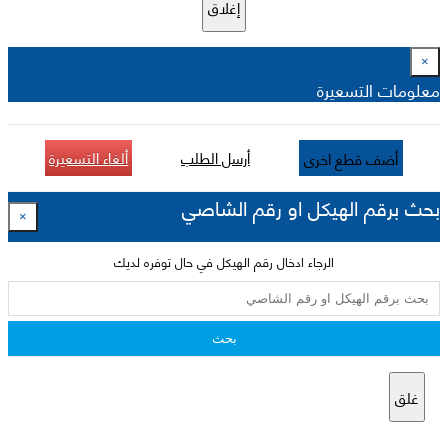
إغلاق
×
معلومات التسعيرة
أرسل الطلب
ألغاء التسعيرة
أضف قطع اخرى
بحث برقم الهيكل او رقم الشاصي
×
الرجاء ادخال رقم الهيكل في حال توفره لديك
بحث
غلق