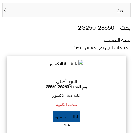
بحث
بحث -
28650-2G250
نتيجة التصنيف
المنتجات التي تفي معايير البحث
النوع: أصلي
رقم القطعة:
28650-2G250
علبة دبة الاكسوز
نفذت الكمية
اطلب تسعيرة
N/A