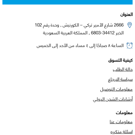
العنوان
2666 شارع الأمير تركي – الكورنيش , وحدة رقم 102
الخبر 34412-6803 , المملكة العربية السعودية
الساعة ٨ صباحًا إلى ٤ مساء من الأحد إلى الخميس
كيفية التسوق
حالة الطلب
سياسة الارجاع
معلومات التوصيل
أرشادات الشحن الدولي
معلومات
معلومات عنا
اسئلة متكرره