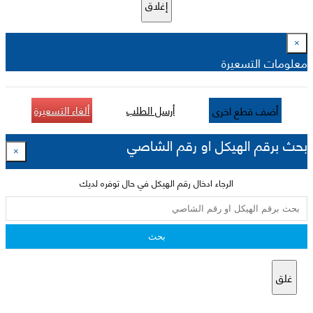
إغلاق
×
معلومات التسعيرة
أرسل الطلب
ألغاء التسعيرة
أضف قطع اخرى
بحث برقم الهيكل او رقم الشاصي
×
الرجاء ادخال رقم الهيكل في حال توفره لديك
بحث
غلق