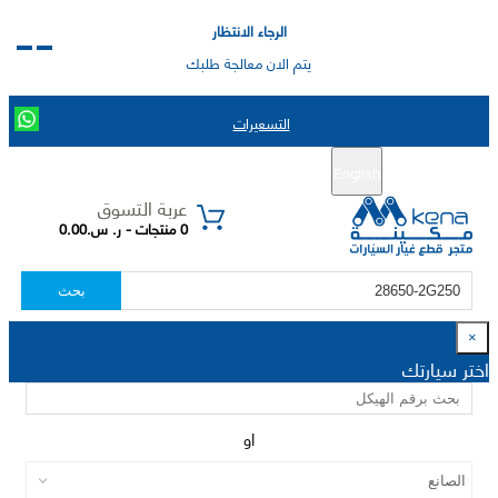
الرجاء الانتظار
يتم الان معالجة طلبك
التسعيرات
English
تسجيل جديد
تسجيل الدخول
|
عربة التسوق
0 منتجات - ر. س.0.00
بحث
×
اختر سيارتك
او