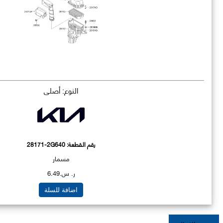
النوع: أصلي
رقم القطعة:
28171-2G640
مسمار
ر. س.6.49
اضافة للسلة