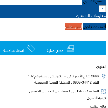
تصفح الكتالوج
×
معلومات التسعيرة
أضف قطع اخرى
أرسل الطلب
قطع اصلية
اسعار منافسة
العنوان
2666 شارع الأمير تركي – الكورنيش , وحدة رقم 102
الخبر 34412-6803 , المملكة العربية السعودية
الساعة ٨ صباحًا إلى ٤ مساء من الأحد إلى الخميس
كيفية التسوق
حالة الطلب