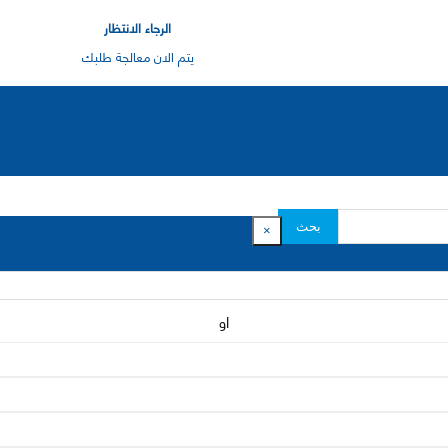
الرجاء الانتظار
يتم الان معالجة طلبك
بحث
×
او