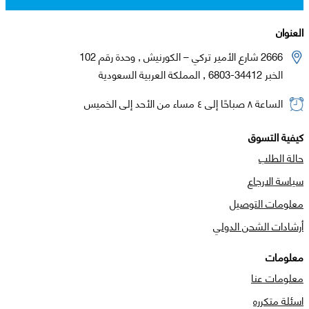
العنوان
2666 شارع الأمير تركي – الكورنيش , وحدة رقم 102
الخبر 34412-6803 , المملكة العربية السعودية
الساعة ٨ صباحًا إلى ٤ مساء من الأحد إلى الخميس
كيفية التسوق
حالة الطلب
سياسة الارجاع
معلومات التوصيل
أرشادات الشحن الدولي
معلومات
معلومات عنا
اسئلة متكرره