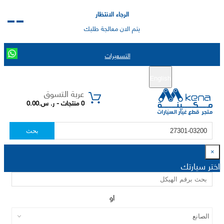
الرجاء الانتظار
يتم الان معالجة طلبك
التسعيرات
English
تسجيل جديد
تسجيل الدخول
|
عربة التسوق
0 منتجات - ر. س.0.00
بحث
×
اختر سيارتك
او