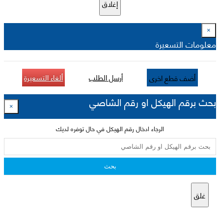
إغلاق
×
معلومات التسعيرة
أرسل الطلب
ألغاء التسعيرة
أضف قطع اخرى
بحث برقم الهيكل او رقم الشاصي
×
الرجاء ادخال رقم الهيكل في حال توفره لديك
بحث
غلق