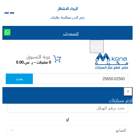
الرجاء الانتظار
يتم الان معالجة طلبك
التسعيرات
English
تسجيل جديد
تسجيل الدخول
|
عربة التسوق
0 منتجات - ر. س.0.00
بحث
×
اختر سيارتك
او