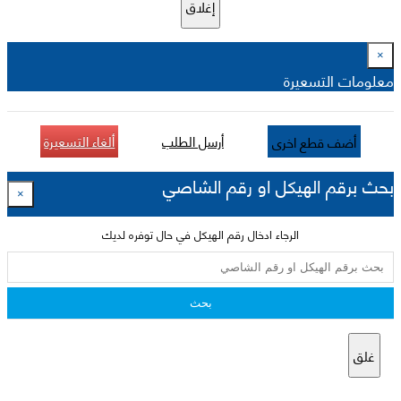
إغلاق
×
معلومات التسعيرة
أرسل الطلب
ألغاء التسعيرة
أضف قطع اخرى
بحث برقم الهيكل او رقم الشاصي
×
الرجاء ادخال رقم الهيكل في حال توفره لديك
بحث
غلق