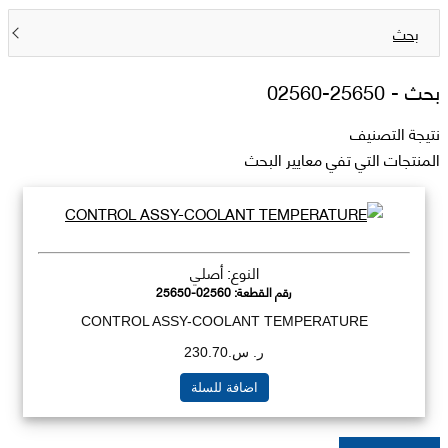
بحث
بحث -
25650-02560
نتيجة التصنيف
المنتجات التي تفي معايير البحث
النوع: أصلي
رقم القطعة:
25650-02560
CONTROL ASSY-COOLANT TEMPERATURE
ر. س.230.70
اضافة للسلة