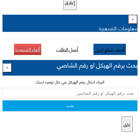
إغلاق
×
معلومات التسعيرة
أرسل الطلب
ألغاء التسعيرة
أضف قطع اخرى
بحث برقم الهيكل او رقم الشاصي
×
الرجاء ادخال رقم الهيكل في حال توفره لديك
بحث
غلق