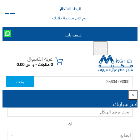
الرجاء الانتظار
يتم الان معالجة طلبك
التسعيرات
English
تسجيل جديد
تسجيل الدخول
|
عربة التسوق
0 منتجات - ر. س.0.00
بحث
×
اختر سيارتك
او