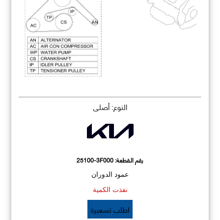
النوع: أصلي
رقم القطعة:
25100-3F000
عمود الدوران
نفذت الكمية
اطلب تسعيرة