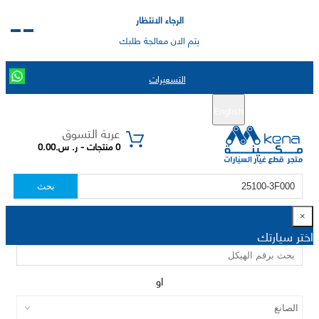
الرجاء الانتظار
يتم الان معالجة طلبك
التسعيرات
English
تسجيل جديد
تسجيل الدخول
|
عربة التسوق
0 منتجات - ر. س.0.00
بحث
×
اختر سيارتك
او