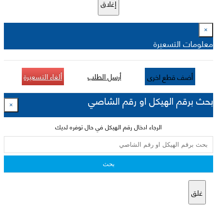
إغلاق
×
معلومات التسعيرة
أرسل الطلب
ألغاء التسعيرة
أضف قطع اخرى
بحث برقم الهيكل او رقم الشاصي
×
الرجاء ادخال رقم الهيكل في حال توفره لديك
بحث
غلق