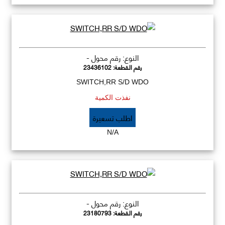
النوع: رقم محول -
رقم القطعة:
23436102
SWITCH,RR S/D WDO
نفذت الكمية
اطلب تسعيرة
N/A
النوع: رقم محول -
رقم القطعة:
23180793