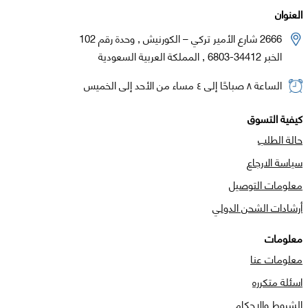
العنوان
2666 شارع الأمير تركي – الكورنيش , وحدة رقم 102
الخبر 34412-6803 , المملكة العربية السعودية
الساعة ٨ صباحًا إلى ٤ مساء من الأحد إلى الخميس
كيفية التسوق
حالة الطلب
سياسة الارجاع
معلومات التوصيل
أرشادات الشحن الدولي
معلومات
معلومات عنا
اسئلة متكرره
الشروط والاحكام