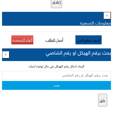
إغلاق
×
معلومات التسعيرة
أرسل الطلب
ألغاء التسعيرة
أضف قطع اخرى
بحث برقم الهيكل او رقم الشاصي
×
الرجاء ادخال رقم الهيكل في حال توفره لديك
بحث
غلق