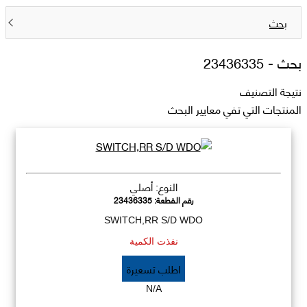
بحث
بحث -
23436335
نتيجة التصنيف
المنتجات التي تفي معايير البحث
النوع: أصلي
رقم القطعة:
23436335
SWITCH,RR S/D WDO
نفذت الكمية
اطلب تسعيرة
N/A