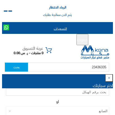
الرجاء الانتظار
يتم الان معالجة طلبك
التسعيرات
English
تسجيل جديد
تسجيل الدخول
|
عربة التسوق
0 منتجات - ر. س.0.00
بحث
×
اختر سيارتك
او