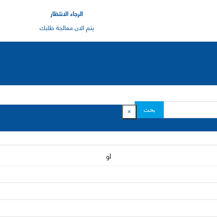
الرجاء الانتظار
يتم الان معالجة طلبك
بحث
×
او