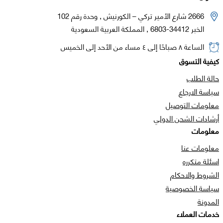
2666 شارع الأمير تركي – الكورنيش , وحدة رقم 102
الخبر 34412-6803 , المملكة العربية السعودية
الساعة ٨ صباحًا إلى ٤ مساء من الأحد إلى الخميس
كيفية التسوق
حالة الطلب
سياسة الارجاع
معلومات التوصيل
أرشادات الشحن الدولي
معلومات
معلومات عنا
اسئلة متكرره
الشروط والاحكام
سياسة الخصوصية
المدونة
خدمات العملاء