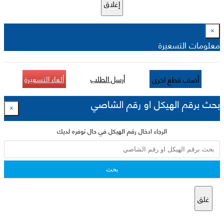
إغلاق
×
معلومات التسعيرة
أرسل الطلب
ألغاء التسعيرة
أضف قطع اخرى
بحث برقم الهيكل او رقم الشاصي
×
الرجاء ادخال رقم الهيكل في حال توفره لديك
بحث
غلق