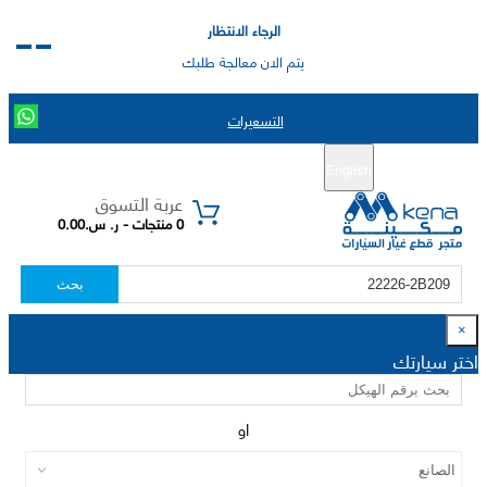
الرجاء الانتظار
يتم الان معالجة طلبك
التسعيرات
English
تسجيل جديد
تسجيل الدخول
|
عربة التسوق
0 منتجات - ر. س.0.00
بحث
×
اختر سيارتك
او