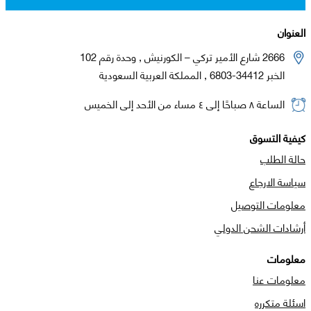
العنوان
2666 شارع الأمير تركي – الكورنيش , وحدة رقم 102
الخبر 34412-6803 , المملكة العربية السعودية
الساعة ٨ صباحًا إلى ٤ مساء من الأحد إلى الخميس
كيفية التسوق
حالة الطلب
سياسة الارجاع
معلومات التوصيل
أرشادات الشحن الدولي
معلومات
معلومات عنا
اسئلة متكرره