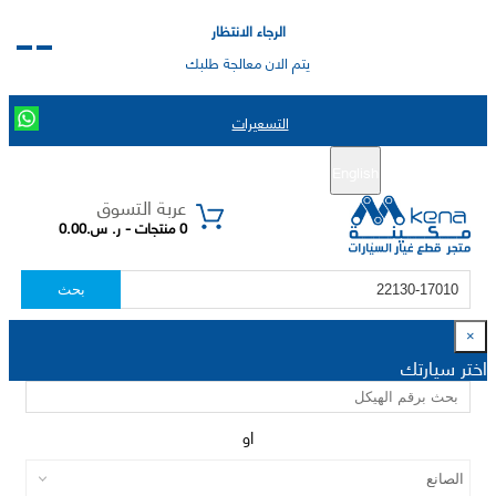
الرجاء الانتظار
يتم الان معالجة طلبك
التسعيرات
English
تسجيل جديد
تسجيل الدخول
|
عربة التسوق
0 منتجات - ر. س.0.00
بحث
×
اختر سيارتك
او