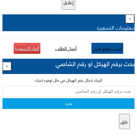
إغلاق
×
معلومات التسعيرة
أرسل الطلب
ألغاء التسعيرة
أضف قطع اخرى
بحث برقم الهيكل او رقم الشاصي
×
الرجاء ادخال رقم الهيكل في حال توفره لديك
بحث
غلق