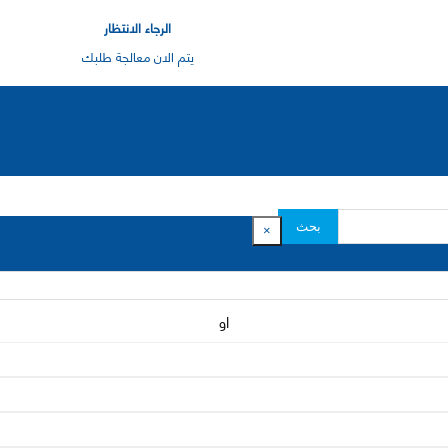
الرجاء الانتظار
يتم الان معالجة طلبك
بحث
×
او