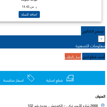
ر. س.14.42
اضافة للسلة
تصفح الكتالوج
×
معلومات التسعيرة
أضف قطع اخرى
أرسل الطلب
قطع اصلية
اسعار منافسة
العنوان
2666 شارع الأمير تركي – الكورنيش , وحدة رقم 102