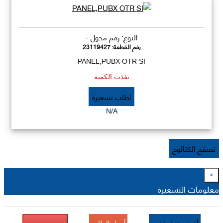
النوع: رقم محول -
رقم القطعة:
23119427
PANEL,PUBX OTR SI
نفذت الكمية
اطلب تسعيرة
N/A
تصفح الكتالوج
×
معلومات التسعيرة
أرسل الطلب