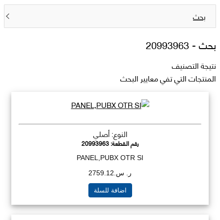
بحث
بحث -
20993963
نتيجة التصنيف
المنتجات التي تفي معايير البحث
النوع: أصلي
رقم القطعة:
20993963
PANEL,PUBX OTR SI
ر. س.2759.12
اضافة للسلة