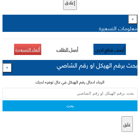
إغلاق
×
معلومات التسعيرة
أرسل الطلب
ألغاء التسعيرة
أضف قطع اخرى
بحث برقم الهيكل او رقم الشاصي
×
الرجاء ادخال رقم الهيكل في حال توفره لديك
بحث
غلق