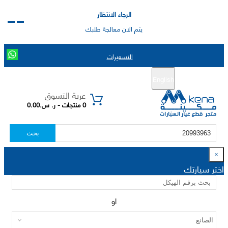
الرجاء الانتظار
يتم الان معالجة طلبك
التسعيرات
English
تسجيل جديد
تسجيل الدخول
|
عربة التسوق
0 منتجات - ر. س.0.00
بحث
×
اختر سيارتك
او