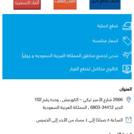
أضف قطع اخرى
ألغاء التسعيرة
قطع اصلية
اسعار منافسة
شحن لجميع مناطق المملكة العربية السعوديه و
دولياً
كتالوج متكامل لقطع الغيار
العنوان
2666 شارع الأمير تركي – الكورنيش , وحدة رقم 102
الخبر 34412-6803 , المملكة العربية السعودية
الساعة ٨ صباحًا إلى ٤ مساء من الأحد إلى الخميس