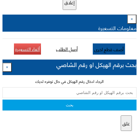
إغلاق
×
معلومات التسعيرة
أرسل الطلب
ألغاء التسعيرة
أضف قطع اخرى
بحث برقم الهيكل او رقم الشاصي
×
الرجاء ادخال رقم الهيكل في حال توفره لديك
بحث
غلق