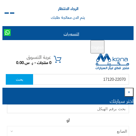
الرجاء الانتظار
يتم الان معالجة طلبك
التسعيرات
English
تسجيل جديد
تسجيل الدخول
|
عربة التسوق
0 منتجات - ر. س.0.00
بحث
×
اختر سيارتك
او