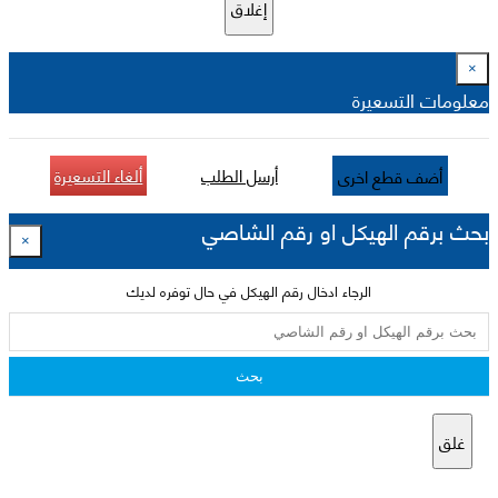
إغلاق
×
معلومات التسعيرة
أرسل الطلب
ألغاء التسعيرة
أضف قطع اخرى
بحث برقم الهيكل او رقم الشاصي
×
الرجاء ادخال رقم الهيكل في حال توفره لديك
بحث
غلق