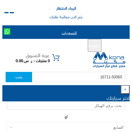
الرجاء الانتظار
يتم الان معالجة طلبك
التسعيرات
English
تسجيل جديد
تسجيل الدخول
|
عربة التسوق
0 منتجات - ر. س.0.00
بحث
×
اختر سيارتك
او