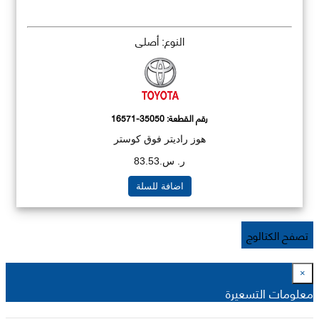
النوع: أصلي
رقم القطعة:
16571-35050
هوز راديتر فوق كوستر
ر. س.83.53
اضافة للسلة
تصفح الكتالوج
×
معلومات التسعيرة