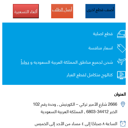
أرسل الطلب
أضف قطع اخرى
ألغاء التسعيرة
قطع اصلية
اسعار منافسة
شحن لجميع مناطق المملكة العربية السعوديه و
دولياً
كتالوج متكامل لقطع الغيار
العنوان
2666 شارع الأمير تركي – الكورنيش , وحدة رقم 102
الخبر 34412-6803 , المملكة العربية السعودية
الساعة ٨ صباحًا إلى ٤ مساء من الأحد إلى الخميس