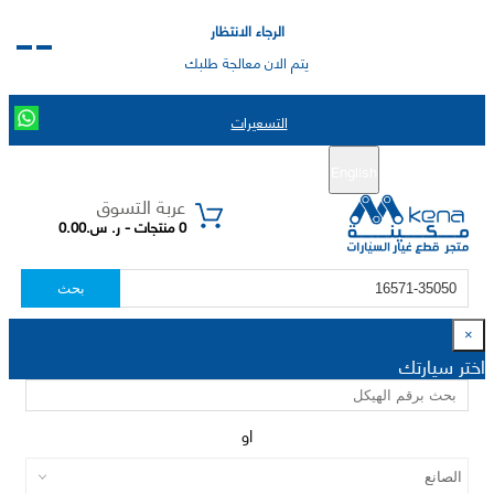
الرجاء الانتظار
يتم الان معالجة طلبك
التسعيرات
English
تسجيل جديد
تسجيل الدخول
|
عربة التسوق
0 منتجات - ر. س.0.00
بحث
×
اختر سيارتك
او