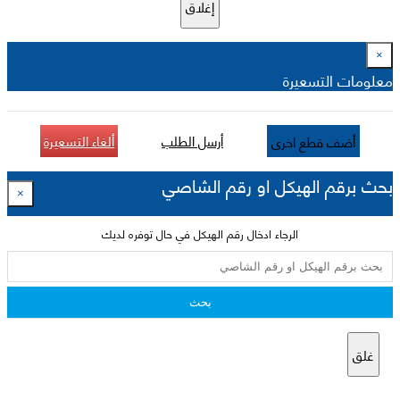
إغلاق
×
معلومات التسعيرة
أرسل الطلب
ألغاء التسعيرة
أضف قطع اخرى
بحث برقم الهيكل او رقم الشاصي
×
الرجاء ادخال رقم الهيكل في حال توفره لديك
بحث
غلق