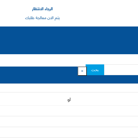
الرجاء الانتظار
يتم الان معالجة طلبك
بحث
×
او