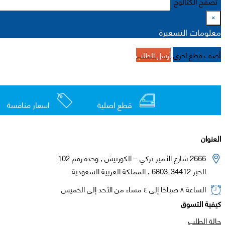
تصفح الكتالوج
×
معلومات التسعيرة
أضف قطع اخرى
أرسل الطلب
قطع اصلية
اسعار منافسة
العنوان
2666 شارع الأمير تركي – الكورنيش , وحدة رقم 102
الخبر 34412-6803 , المملكة العربية السعودية
الساعة ٨ صباحًا إلى ٤ مساء من الأحد إلى الخميس
كيفية التسوق
حالة الطلب