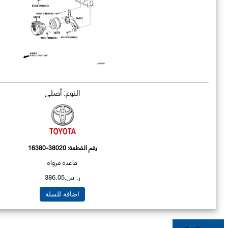
النوع: أصلي
رقم القطعة:
16380-38020
قاعدة مرواه
ر. س.386.05
اضافة للسلة