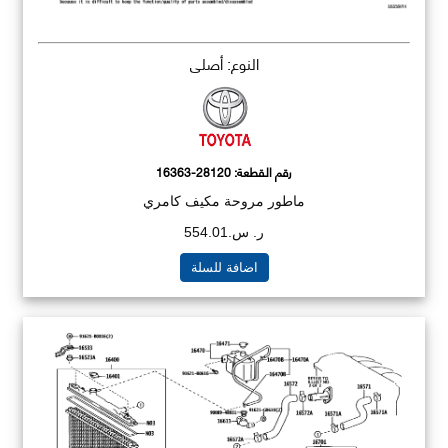
النوع: أصلي
رقم القطعة:
16363-28120
ماطور مروحة مكيف كامري
ر. س.554.01
اضافة للسلة