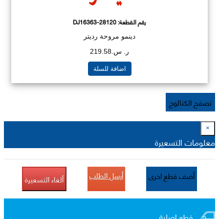
رقم القطعة:
DJ16363-28120
دينمو مروحة رديتر
ر. س.219.58
اضافة للسلة
تصفح الكتالوج
×
معلومات التسعيرة
أرسل الطلب
أضف قطع اخرى
ألغاء التسعيرة
قطع اصلية