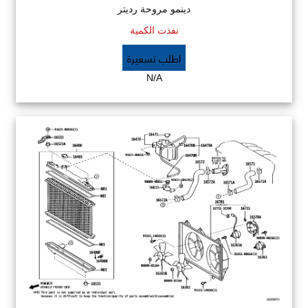
دينمو مروحة رديتر
نفذت الكمية
اطلب تسعيرة
N/A