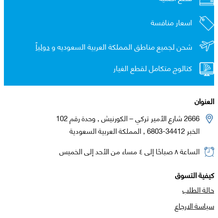
اسعار منافسة
شحن لجميع مناطق المملكة العربية السعوديه و
دولياً
كتالوج متكامل لقطع الغيار
العنوان
2666 شارع الأمير تركي – الكورنيش , وحدة رقم 102
الخبر 34412-6803 , المملكة العربية السعودية
الساعة ٨ صباحًا إلى ٤ مساء من الأحد إلى الخميس
كيفية التسوق
حالة الطلب
سياسة الارجاع