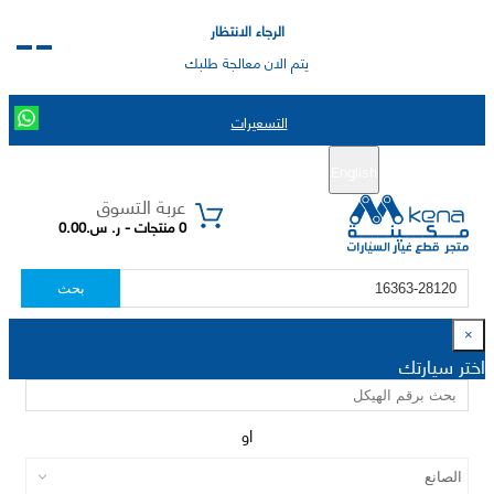
الرجاء الانتظار
يتم الان معالجة طلبك
التسعيرات
English
تسجيل جديد
تسجيل الدخول
|
عربة التسوق
0 منتجات - ر. س.0.00
بحث
×
اختر سيارتك
او