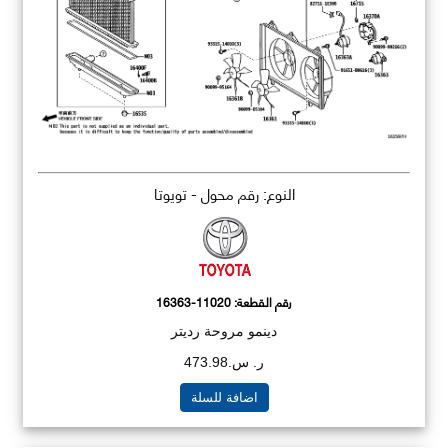
النوع: رقم محول - تويوتا
رقم القطعة:
16363-11020
دينمو مروحة رديتر
ر. س.473.98
اضافة للسلة