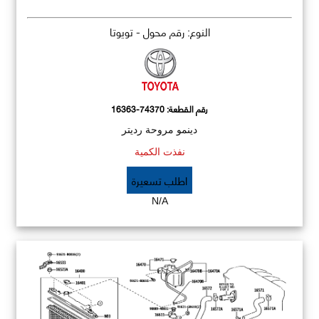
النوع: رقم محول - تويوتا
رقم القطعة:
16363-74370
دينمو مروحة رديتر
نفذت الكمية
اطلب تسعيرة
N/A