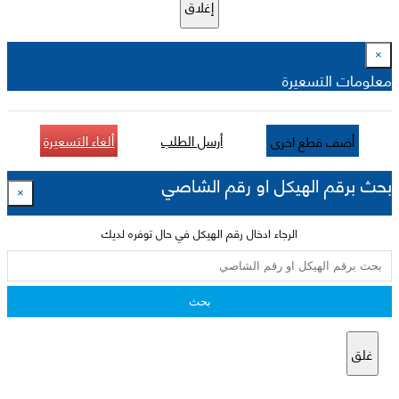
إغلاق
×
معلومات التسعيرة
أرسل الطلب
ألغاء التسعيرة
أضف قطع اخرى
بحث برقم الهيكل او رقم الشاصي
×
الرجاء ادخال رقم الهيكل في حال توفره لديك
بحث
غلق