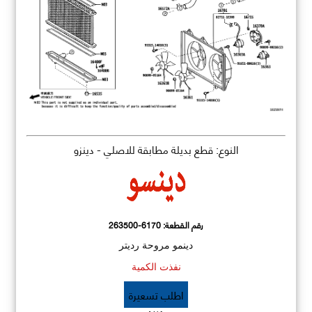
النوع: قطع بديلة مطابقة للاصلي - دينزو
رقم القطعة:
263500-6170
دينمو مروحة رديتر
نفذت الكمية
اطلب تسعيرة