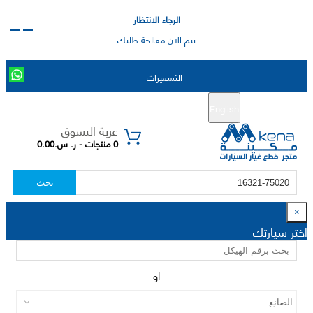
الرجاء الانتظار
يتم الان معالجة طلبك
التسعيرات
English
تسجيل جديد
تسجيل الدخول
|
عربة التسوق
0 منتجات - ر. س.0.00
بحث
×
اختر سيارتك
او