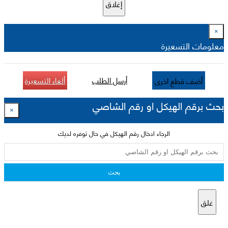
إغلاق
×
معلومات التسعيرة
أرسل الطلب
ألغاء التسعيرة
أضف قطع اخرى
بحث برقم الهيكل او رقم الشاصي
×
الرجاء ادخال رقم الهيكل في حال توفره لديك
بحث
غلق