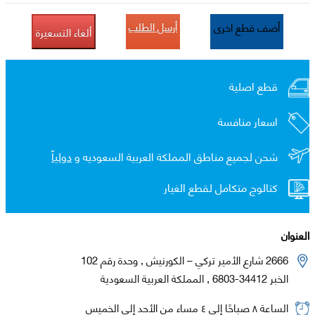
أرسل الطلب
أضف قطع اخرى
ألغاء التسعيرة
قطع اصلية
اسعار منافسة
شحن لجميع مناطق المملكة العربية السعوديه و
دولياً
كتالوج متكامل لقطع الغيار
العنوان
2666 شارع الأمير تركي – الكورنيش , وحدة رقم 102
الخبر 34412-6803 , المملكة العربية السعودية
الساعة ٨ صباحًا إلى ٤ مساء من الأحد إلى الخميس