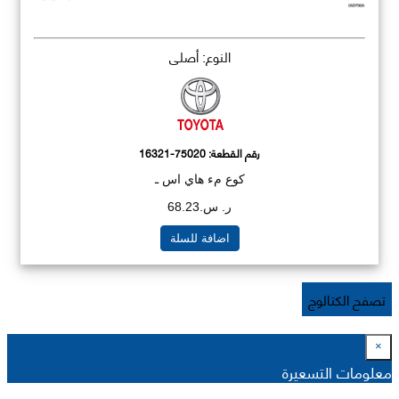
النوع: أصلي
رقم القطعة:
16321-75020
كوع مء هاي اس ـ
ر. س.68.23
اضافة للسلة
تصفح الكتالوج
×
معلومات التسعيرة