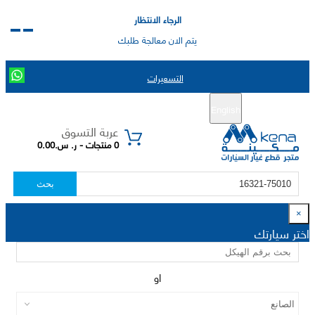
الرجاء الانتظار
يتم الان معالجة طلبك
التسعيرات
English
تسجيل جديد
تسجيل الدخول
|
عربة التسوق
0 منتجات - ر. س.0.00
بحث
×
اختر سيارتك
او