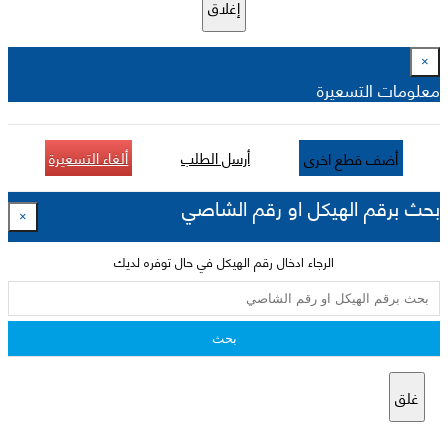
إغلاق
×
معلومات التسعيرة
أرسل الطلب
ألغاء التسعيرة
أضف قطع اخرى
بحث برقم الهيكل او رقم الشاصي
×
الرجاء ادخال رقم الهيكل في حال توفره لديك
بحث
غلق