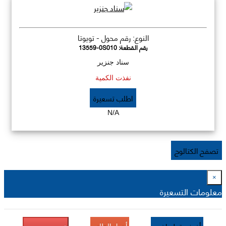
النوع: رقم محول - تويوتا
رقم القطعة:
13559-0S010
سناد جنزير
نفذت الكمية
اطلب تسعيرة
N/A
تصفح الكتالوج
×
معلومات التسعيرة
أرسل الطلب