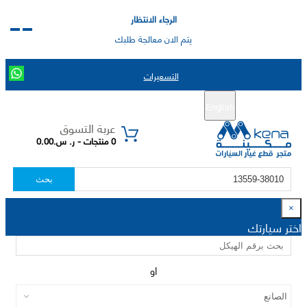
الرجاء الانتظار
يتم الان معالجة طلبك
التسعيرات
English
تسجيل جديد
تسجيل الدخول
|
عربة التسوق
0 منتجات - ر. س.0.00
بحث
×
اختر سيارتك
او