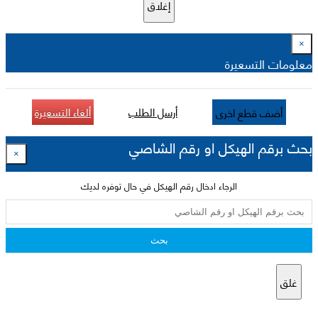
إغلاق
×
معلومات التسعيرة
أرسل الطلب
ألغاء التسعيرة
أضف قطع اخرى
بحث برقم الهيكل او رقم الشاصي
×
الرجاء ادخال رقم الهيكل في حال توفره لديك
بحث
غلق