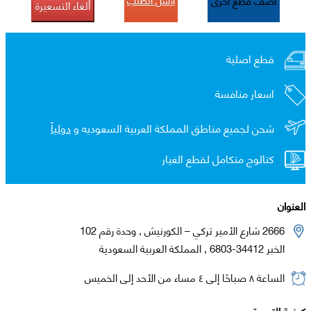
أضف قطع اخرى
ألغاء التسعيرة
قطع اصلية
اسعار منافسة
شحن لجميع مناطق المملكة العربية السعوديه و
دولياً
كتالوج متكامل لقطع الغيار
العنوان
2666 شارع الأمير تركي – الكورنيش , وحدة رقم 102
الخبر 34412-6803 , المملكة العربية السعودية
الساعة ٨ صباحًا إلى ٤ مساء من الأحد إلى الخميس