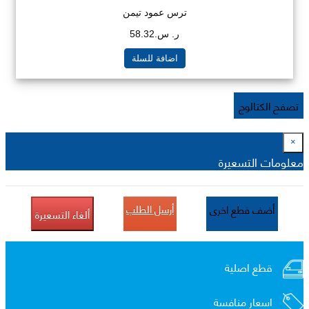
ترس عمود تيمن
ر. س.58.32
اضافة للسلة
تصفح الكتالوج
×
معلومات التسعيرة
أرسل الطلب
أضف قطع اخرى
ألغاء التسعيرة
قطع اصلية
اسعار منافسة