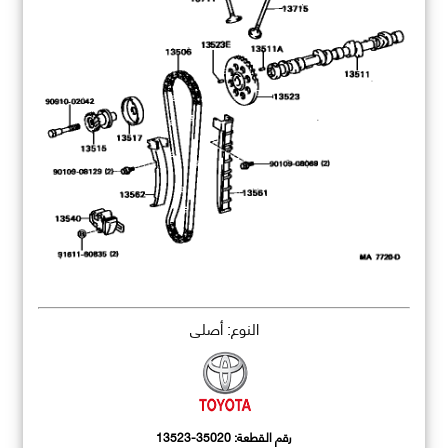
النوع: أصلي
رقم القطعة:
13523-35020