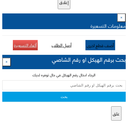
إغلاق
×
معلومات التسعيرة
أرسل الطلب
ألغاء التسعيرة
أضف قطع اخرى
بحث برقم الهيكل او رقم الشاصي
×
الرجاء ادخال رقم الهيكل في حال توفره لديك
بحث
غلق