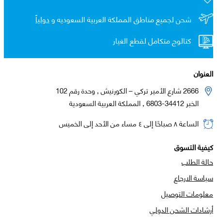
شحن لجميع مناطق المملكة العربية السعوديه و
دولياً
كتالوج متكامل لقطع الغيار
العنوان
2666 شارع الأمير تركي – الكورنيش , وحدة رقم 102
الخبر 34412-6803 , المملكة العربية السعودية
الساعة ٨ صباحًا إلى ٤ مساء من الأحد إلى الخميس
كيفية التسوق
حالة الطلب
سياسة الارجاع
معلومات التوصيل
أرشادات الشحن الدولي