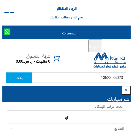
الرجاء الانتظار
يتم الان معالجة طلبك
التسعيرات
English
تسجيل جديد
تسجيل الدخول
|
عربة التسوق
0 منتجات - ر. س.0.00
بحث
×
اختر سيارتك
او