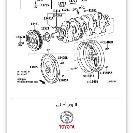
النوع: أصلي