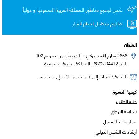
شحن لجميع مناطق المملكة العربية السعوديه و
دولياً
كتالوج متكامل لقطع الغيار
العنوان
2666 شارع الأمير تركي – الكورنيش , وحدة رقم 102
الخبر 34412-6803 , المملكة العربية السعودية
الساعة ٨ صباحًا إلى ٤ مساء من الأحد إلى الخميس
كيفية التسوق
حالة الطلب
سياسة الارجاع
معلومات التوصيل
أرشادات الشحن الدولي