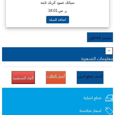
سبائك عمود كرنك ثابتة
ر. س.18.01
اضافة للسلة
تصفح الكتالوج
×
معلومات التسعيرة
أرسل الطلب
أضف قطع اخرى
ألغاء التسعيرة
قطع اصلية
اسعار منافسة