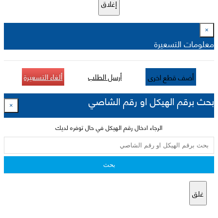
إغلاق
×
معلومات التسعيرة
أرسل الطلب
ألغاء التسعيرة
أضف قطع اخرى
بحث برقم الهيكل او رقم الشاصي
×
الرجاء ادخال رقم الهيكل في حال توفره لديك
بحث
غلق