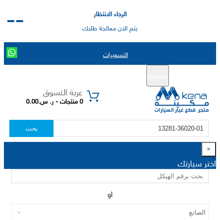
الرجاء الانتظار
يتم الان معالجة طلبك
التسعيرات
English
تسجيل جديد
تسجيل الدخول
|
عربة التسوق
0 منتجات - ر. س.0.00
بحث
×
اختر سيارتك
او