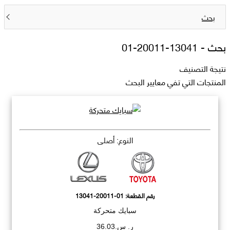
بحث
بحث -
13041-20011-01
نتيجة التصنيف
المنتجات التي تفي معايير البحث
النوع: أصلي
رقم القطعة:
13041-20011-01
سبايك متحركة
ر. س.36.03