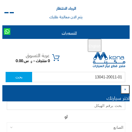
الرجاء الانتظار
يتم الان معالجة طلبك
التسعيرات
English
تسجيل جديد
تسجيل الدخول
|
عربة التسوق
0 منتجات - ر. س.0.00
بحث
×
اختر سيارتك
او