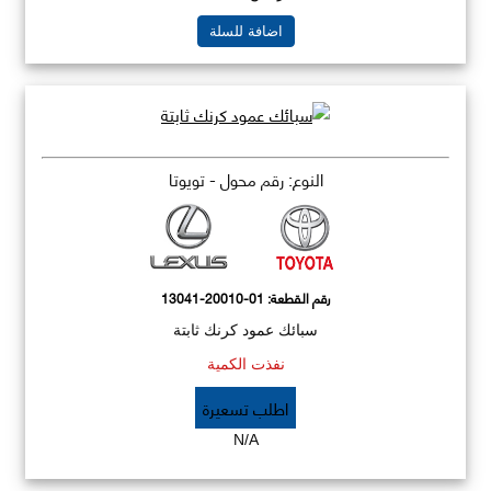
اضافة للسلة
النوع: رقم محول - تويوتا
رقم القطعة:
13041-20010-01
سبائك عمود كرنك ثابتة
نفذت الكمية
اطلب تسعيرة
N/A