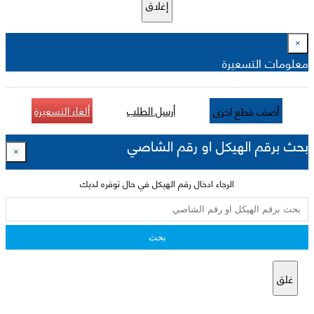
إغلاق
×
معلومات التسعيرة
أرسل الطلب
ألغاء التسعيرة
أضف قطع اخرى
بحث برقم الهيكل او رقم الشاصي
×
الرجاء ادخال رقم الهيكل في حال توفره لديك
بحث
غلق