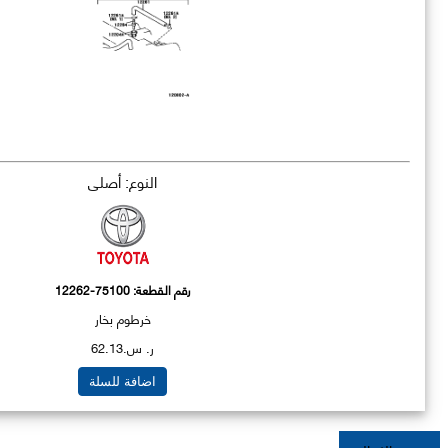
النوع: أصلي
رقم القطعة:
12262-75100
خرطوم بخار
ر. س.62.13
اضافة للسلة