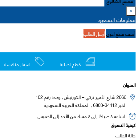
تصفح الكتالوج
×
معلومات التسعيرة
أضف قطع اخرى
أرسل الطلب
قطع اصلية
اسعار منافسة
العنوان
2666 شارع الأمير تركي – الكورنيش , وحدة رقم 102
الخبر 34412-6803 , المملكة العربية السعودية
الساعة ٨ صباحًا إلى ٤ مساء من الأحد إلى الخميس
كيفية التسوق
حالة الطلب