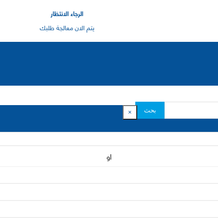
الرجاء الانتظار
يتم الان معالجة طلبك
بحث
×
او