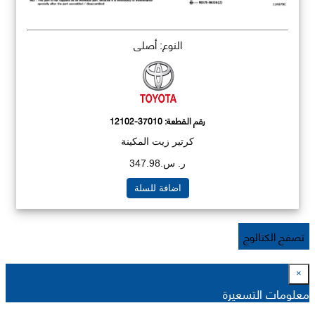
النوع: أصلي
رقم القطعة:
12102-37010
كرتير زيت المكينة
ر. س.347.98
اضافة للسلة
تصفح الكتالوج
×
معلومات التسعيرة