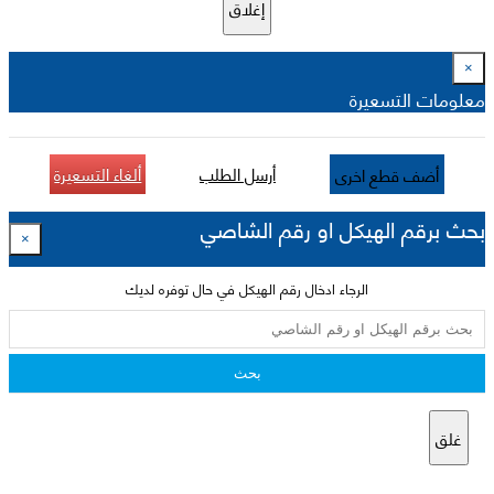
إغلاق
×
معلومات التسعيرة
أرسل الطلب
ألغاء التسعيرة
أضف قطع اخرى
بحث برقم الهيكل او رقم الشاصي
×
الرجاء ادخال رقم الهيكل في حال توفره لديك
بحث
غلق