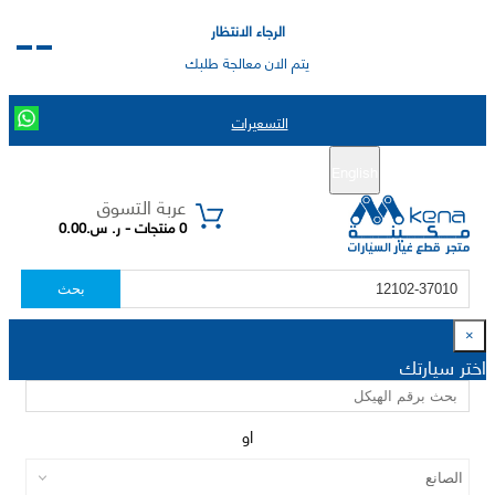
الرجاء الانتظار
يتم الان معالجة طلبك
التسعيرات
English
تسجيل جديد
تسجيل الدخول
|
عربة التسوق
0 منتجات - ر. س.0.00
بحث
×
اختر سيارتك
او