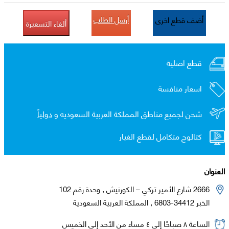
أرسل الطلب
أضف قطع اخرى
ألغاء التسعيرة
قطع اصلية
اسعار منافسة
شحن لجميع مناطق المملكة العربية السعوديه و
دولياً
كتالوج متكامل لقطع الغيار
العنوان
2666 شارع الأمير تركي – الكورنيش , وحدة رقم 102
الخبر 34412-6803 , المملكة العربية السعودية
الساعة ٨ صباحًا إلى ٤ مساء من الأحد إلى الخميس