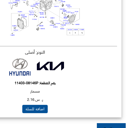
النوع: أصلي
رقم القطعة:
11403-08146P
مسمار
ر. س.2.16
اضافة للسلة