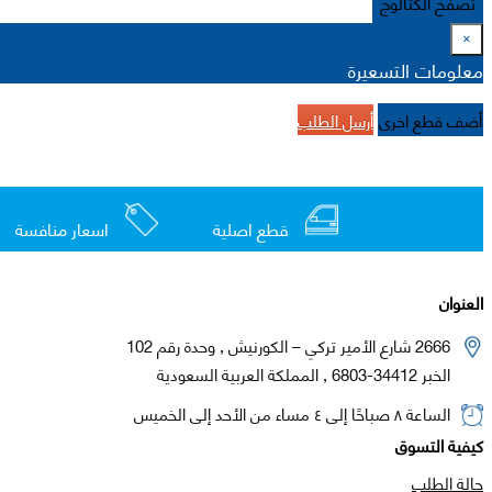
تصفح الكتالوج
×
معلومات التسعيرة
أضف قطع اخرى
أرسل الطلب
قطع اصلية
اسعار منافسة
العنوان
2666 شارع الأمير تركي – الكورنيش , وحدة رقم 102
الخبر 34412-6803 , المملكة العربية السعودية
الساعة ٨ صباحًا إلى ٤ مساء من الأحد إلى الخميس
كيفية التسوق
حالة الطلب