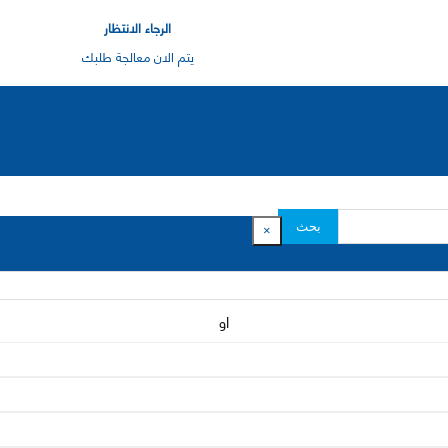
الرجاء الانتظار
يتم الان معالجة طلبك
بحث
×
او