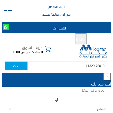
الرجاء الانتظار
يتم الان معالجة طلبك
التسعيرات
English
تسجيل جديد
تسجيل الدخول
|
عربة التسوق
0 منتجات - ر. س.0.00
بحث
×
اختر سيارتك
او