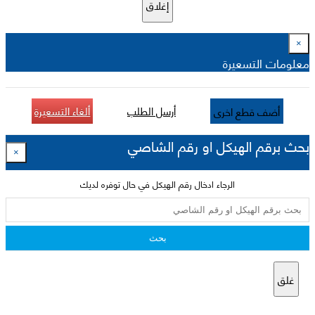
إغلاق
×
معلومات التسعيرة
أرسل الطلب
ألغاء التسعيرة
أضف قطع اخرى
بحث برقم الهيكل او رقم الشاصي
×
الرجاء ادخال رقم الهيكل في حال توفره لديك
بحث
غلق