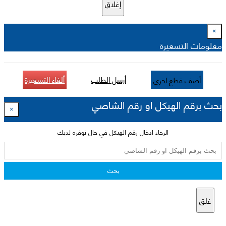
إغلاق
×
معلومات التسعيرة
أرسل الطلب
ألغاء التسعيرة
أضف قطع اخرى
بحث برقم الهيكل او رقم الشاصي
×
الرجاء ادخال رقم الهيكل في حال توفره لديك
بحث
غلق