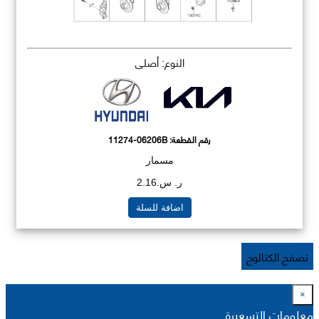
النوع: أصلي
رقم القطعة:
11274-06206B
مسمار
ر. س.2.16
اضافة للسلة
تصفح الكتالوج
×
معلومات التسعيرة