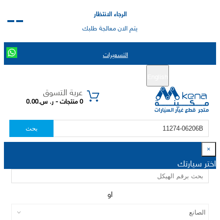
الرجاء الانتظار
يتم الان معالجة طلبك
التسعيرات
English
تسجيل جديد
تسجيل الدخول
|
عربة التسوق
0 منتجات - ر. س.0.00
بحث
×
اختر سيارتك
او