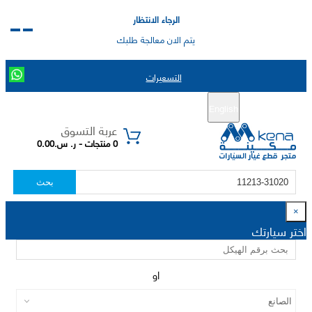
الرجاء الانتظار
يتم الان معالجة طلبك
التسعيرات
English
تسجيل جديد
تسجيل الدخول
|
عربة التسوق
0 منتجات - ر. س.0.00
بحث
×
اختر سيارتك
او