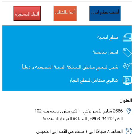
أرسل الطلب
أضف قطع اخرى
ألغاء التسعيرة
قطع اصلية
اسعار منافسة
شحن لجميع مناطق المملكة العربية السعوديه و
دولياً
كتالوج متكامل لقطع الغيار
العنوان
2666 شارع الأمير تركي – الكورنيش , وحدة رقم 102
الخبر 34412-6803 , المملكة العربية السعودية
الساعة ٨ صباحًا إلى ٤ مساء من الأحد إلى الخميس