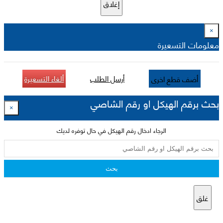
إغلاق
×
معلومات التسعيرة
أرسل الطلب
ألغاء التسعيرة
أضف قطع اخرى
بحث برقم الهيكل او رقم الشاصي
×
الرجاء ادخال رقم الهيكل في حال توفره لديك
بحث
غلق