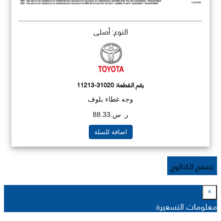
النوع: أصلي
رقم القطعة:
11213-31020
وجه غطاء بلوف
ر. س.88.33
اضافة للسلة
تصفح الكتالوج
×
معلومات التسعيرة