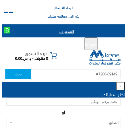
الرجاء الانتظار
يتم الان معالجة طلبك
التسعيرات
English
تسجيل جديد
تسجيل الدخول
|
عربة التسوق
0 منتجات - ر. س.0.00
بحث
×
اختر سيارتك
او