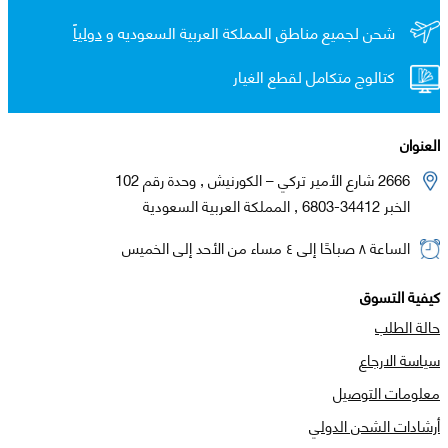
شحن لجميع مناطق المملكة العربية السعوديه و
دولياً
كتالوج متكامل لقطع الغيار
العنوان
2666 شارع الأمير تركي – الكورنيش , وحدة رقم 102
الخبر 34412-6803 , المملكة العربية السعودية
الساعة ٨ صباحًا إلى ٤ مساء من الأحد إلى الخميس
كيفية التسوق
حالة الطلب
سياسة الارجاع
معلومات التوصيل
أرشادات الشحن الدولي