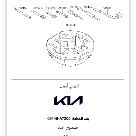
النوع: أصلي
رقم القطعة:
09149-A7200
صندوق عدد