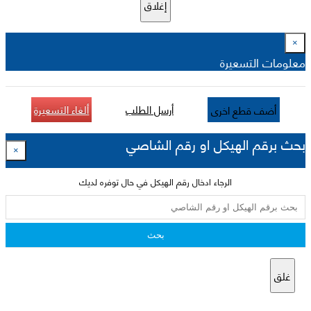
إغلاق
×
معلومات التسعيرة
أرسل الطلب
ألغاء التسعيرة
أضف قطع اخرى
بحث برقم الهيكل او رقم الشاصي
×
الرجاء ادخال رقم الهيكل في حال توفره لديك
بحث
غلق