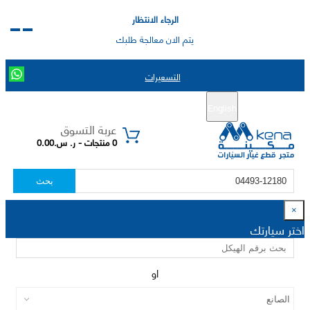
الرجاء الانتظار
يتم الان معالجة طلبك
التسعيرات
English
تسجيل جديد
تسجيل الدخول
|
عربة التسوق
0 منتجات - ر. س.0.00
بحث
×
اختر سيارتك
او