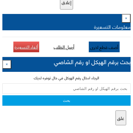
إغلاق
×
معلومات التسعيرة
أرسل الطلب
ألغاء التسعيرة
أضف قطع اخرى
بحث برقم الهيكل او رقم الشاصي
×
الرجاء ادخال رقم الهيكل في حال توفره لديك
بحث
غلق