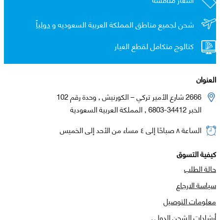
شحن لجميع مناطق المملكة العربية السعوديه و
دولياً
كتالوج متكامل لقطع الغيار
العنوان
2666 شارع الأمير تركي – الكورنيش , وحدة رقم 102
الخبر 34412-6803 , المملكة العربية السعودية
الساعة ٨ صباحًا إلى ٤ مساء من الأحد إلى الخميس
كيفية التسوق
حالة الطلب
سياسة الارجاع
معلومات التوصيل
أرشادات الشحن الدولي