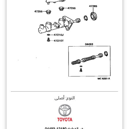
النوع: أصلي
رقم القطعة:
04493-12180