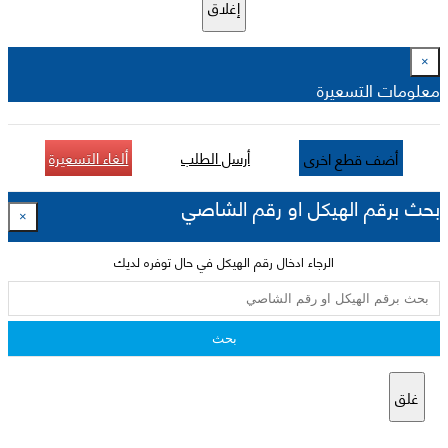
إغلاق
×
معلومات التسعيرة
أرسل الطلب
ألغاء التسعيرة
أضف قطع اخرى
بحث برقم الهيكل او رقم الشاصي
×
الرجاء ادخال رقم الهيكل في حال توفره لديك
بحث
غلق