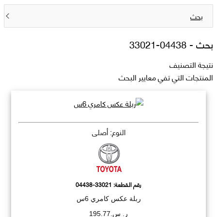
بحث
بحث -
04438-33021
نتيجة التصنيف
المنتجات التي تفي معايير البحث
النوع: أصلي
رقم القطعة:
04438-33021
ربلة عكس كامري 6س
ر. س.195.77