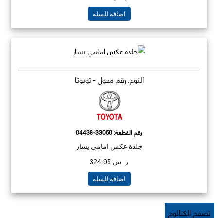
اضافة للسلة
النوع: رقم محول - تويوتا
رقم القطعة:
04438-33060
جلدة عكس امامي يسار
ر. س.324.95
اضافة للسلة
تصفح الكتالوج