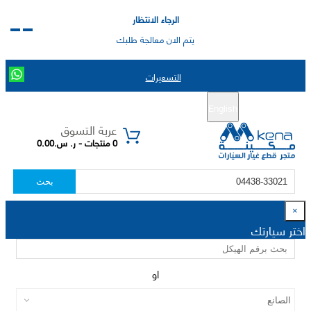
الرجاء الانتظار
يتم الان معالجة طلبك
التسعيرات
English
تسجيل جديد
تسجيل الدخول
|
عربة التسوق
0 منتجات - ر. س.0.00
بحث
×
اختر سيارتك
او